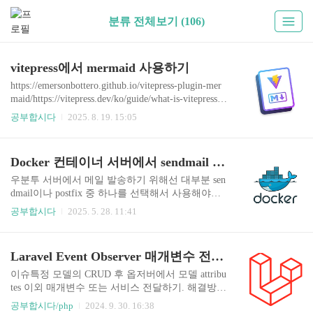
분류 전체보기 (106)
vitepress에서 mermaid 사용하기
https://emersonbottero.github.io/vitepress-plugin-mer
maid/https://vitepress.dev/ko/guide/what-is-vitepressvit
epress에서 mermaid를 사용할 떄는 별도의 plugin을
공부합시다
2025. 8. 19. 15:05
설치해야만 가능하다. 설치하기 pnpm add -D vitepr
ess-plugin-mermaid mermaid //npm으로 설치하기 //n
pm i -D vitepress-plugin-mermaid mermaid +mermaid
Docker 컨테이너 서버에서 sendmail 발송하기
11.9.0 +vitepress 1.6.4 +vitepress-plugin-mermaid 2.
0.17.vitepress/config.mts 설정하기 //.vitepress/config.
우분투 서버에서 메일 발송하기 위해선 대부분 sen
mts import { defin..
dmail이나 postfix 중 하나를 선택해서 사용해야한
다.동시에 사용할 경우 충돌 이슈가 생길 수 있으며
공부합시다
2025. 5. 28. 11:41
대부분 postfix를 권장한다. postfix가 sendmail에 비
해 설치가 간편하기 떄문이다.다만, 현재 세팅하고
있는 서버의 기존 리소스가 sendmail을 사용하고 있
Laravel Event Observer 매개변수 전달하기
어, sendmail로 설정하려고 한다. 1. 호스트 서버에 s
endmail 설치하기# sendmail 설치$ sudo apt-get upda
이슈특정 모델의 CRUD 후 옵저버에서 모델 attribu
te$ sudo apt-get install sendmail sendmail-cf sendmail-
tes 이외 매개변수 또는 서비스 전달하기. 해결방안
bin -y# postfix 설치일 경우$ sudo apt-get install postf
1. Observer binduse Illuminate\Container\Container;us
공부합시다/php
2024. 9. 30. 16:38
ix mailutils 2. 호스트 서버에서 메..