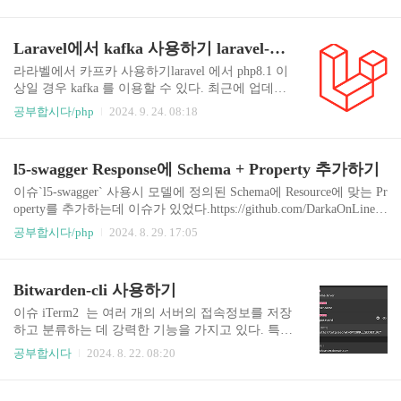
e Illuminate\Database\Eloquent\Model;use Illuminate
\Events\Dispatcher;use App\Models\UserModel;use Ap
p\Observers\UserObserver;...$args = []; // UserModel
Laravel에서 kafka 사용하기 laravel-kafka
Attributes 이외 사용할 매개변수$container = new Co
ntainer();$container->bind(UserObserver::class, fn($ap
라라벨에서 카프카 사용하기laravel 에서 php8.1 이
p) => new UserObserver($args));$dis..
상일 경우 kafka 를 이용할 수 있다. 최근에 업데이
트 된 2.x 버전부턴 8.2이상 지원된다.https://junges.
공부합시다/php
2024. 9. 24. 08:18
dev/documentation/laravel-kafka/v2.0/1-introductio
n Mateus Junges's blog on PHP and LaravelMateus JU
nges is a Laravel developer at Interaction Design Foun
l5-swagger Response에 Schema + Property 추가하기
dation.junges.dev설치하기 - librdkafka-dev 설치하
기.apt-get update && apt-get install -y librdkafka-de
이슈`l5-swagger` 사용시 모델에 정의된 Schema에 Resource에 맞는 Pr
v - rdkafka 설치pecl install rdkafka# auto yesech..
operty를 추가하는데 이슈가 있었다.https://github.com/DarkaOnLine/L
5-Swagger?tab=readme-ov-file GitHub - DarkaOnLine/L5-Swagger: Ope
공부합시다/php
2024. 8. 29. 17:05
nApi or Swagger integration to LaravelOpenApi or Swagger integration t
o Laravel. Contribute to DarkaOnLine/L5-Swagger development by creat
ing an account on GitHub.github.comGithub에도 자세한 메뉴얼이 없
Bitwarden-cli 사용하기
다보니 사용하는데 에로사항이 조금 있었는데, 우연히 검색하는 과
정에..
이슈 iTerm2 는 여러 개의 서버의 접속정보를 저장
하고 분류하는 데 강력한 기능을 가지고 있다. 특히
버전3부터 지원된 Password Manager 기능으로 비
공부합시다
2024. 8. 22. 08:20
밀번호를 저장할 수 있는 점에서 좋은 기능으로 사
용해 왔지만, 2차 인증이 지원되지 않아 아쉬운 부
분이 있어 Bitwarden-cli 함께 사용시 해당 부분을