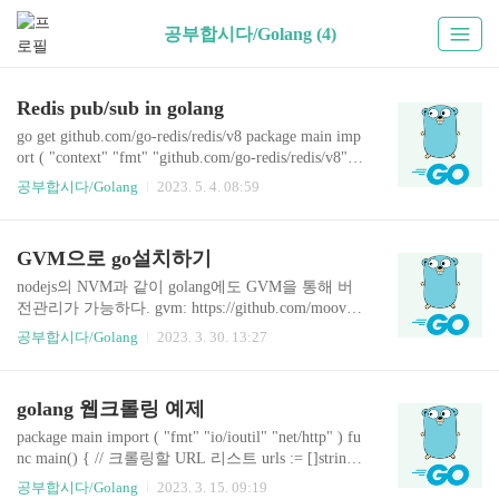
공부합시다/Golang (4)
Redis pub/sub in golang
go get github.com/go-redis/redis/v8 package main imp
ort ( "context" "fmt" "github.com/go-redis/redis/v8" )
func main() { // Redis 연결 rdb := redis.NewClient(&r
공부합시다/Golang
2023. 5. 4. 08:59
edis.Options{ Addr: "{host}", Password: "{passwor
d}", DB: "{dababase}", }) ctx := context.Background
() pubsub := rdb.Subscribe(ctx, "mychannel") defer pu
GVM으로 go설치하기
bsub.Close() // 고루틴으로 수신된 메시지를 처리 g
o func() { for { msg, err := pubsub.ReceiveMessage
nodejs의 NVM과 같이 golang에도 GVM을 통해 버
(c..
전관리가 가능하다. gvm: https://github.com/moovwe
b/gvm GVM 설치하기 // zsh $ zsh <
공부합시다/Golang
2023. 3. 30. 13:27
golang 웹크롤링 예제
package main import ( "fmt" "io/ioutil" "net/http" ) fu
nc main() { // 크롤링할 URL 리스트 urls := []string{
"https://www.example.com", "https://www.example.co
공부합시다/Golang
2023. 3. 15. 09:19