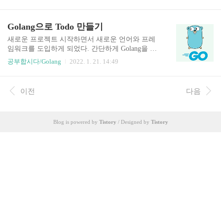
m/page1", "https://www.example.com/page2", } // 응
답 본문을 받을 채널 respChan := make(chan string)
// URL 리스트를 순회하며 각 URL을 처리하는 고
Golang으로 Todo 만들기
루틴을 생성합니다. for _, url := range urls { go func
(url string) { respBody, err := httpGet(url) if err != nil
새로운 프로젝트 시작하면서 새로운 언어와 프레
{ fmt.Printf("Error ge..
임워크를 도입하게 되었다. 간단하게 Golang을 배
우면서 Todo 앱을 만들어보기로 한다. Golang ORM
공부합시다/Golang
2022. 1. 21. 14:49
은 대부분 gorm을 많이 사용하나, 공식적으로 지원
하는 DB가 적다. 최근까지 활발하게 업데이트도
되고 github 별점도 높으나 공식적으로 지원하는 D
이전
다음
B가 한정적이라 일단 그다음으로 많은 xorm으로
적용해 보았다. 특별히 gorm과 많이 다르지 않아서
별 차이없는 없는 듯. 다만 22년 1월 현재기준. 20
Blog is powered by
Tistory
/ Designed by
Tistory
년 업데이트가 마지막이라 그 부분에서는 염려가
된다. go get github.com/go-sql-driver/mysql go get gi
thub.com/gin-gonic/gin go get xorm.io/xorm go-gin &
xorm To..