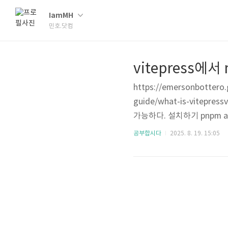
IamMH
민호.닷컴
vitepress에
https://emersonbottero.g
guide/what-is-vitep
가능하다. 설치하기 pnpm add
//npm i -D vitepress-plu
공부합시다
2025. 8. 19. 15:05
ress-plugin-mermaid 2.0
rt { defin..