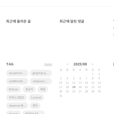
최근에 올라온 글
최근에 달린 댓글
TAG
«
2025/08
»
more
일
월
화
수
목
금
토
exception-test
graphql-php
1
2
3
4
5
6
7
8
9
addMonthWithoutOverflow
vitepress-plugin-mermaid
10
11
12
13
14
15
16
17
18
19
20
21
22
23
Python
정규식
메일
24
25
26
27
28
29
30
31
자바스크립트
Laravel
observer 매개변수 전달하기
정의
django
컨테이너내에서 메일 발송하기