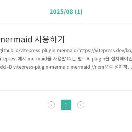
2025/08 (1)
서 mermaid 사용하기
ithub.io/vitepress-plugin-mermaid/https://vitepress.dev/ko
ressvitepress에서 mermaid를 사용할 떄는 별도의 plugin을 설치해야
 -D vitepress-plugin-mermaid mermaid //npm으로 설치하기
gin-mermaid mermaid +mermaid 11.9.0 +vitepress 1.6.4 +vite
.17.vitepress/config.mts 설정하기 //.vitepress/config.mts imp
1