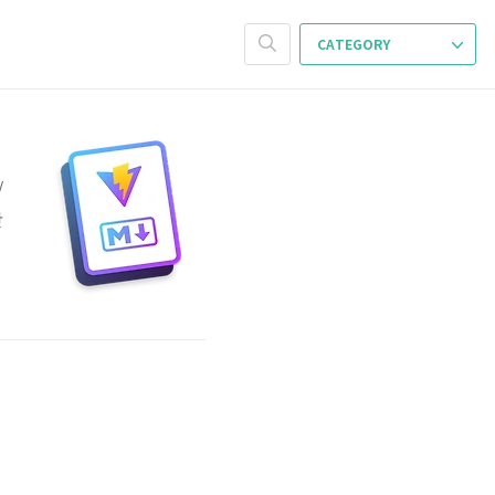
CATEGORY
/
만
p
o